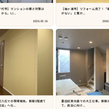
千代市】マンションの寒さ対策は
【袖ヶ浦市】リフォーム完了！「
から。LI...
がない」と驚か...
2026.03.16
2026
区八広での現場報告。新築3階建て
墨田区東向島での大工仕事。新築
泊」へ仕...
て、民泊に向け...