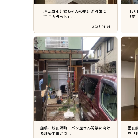
【習志野市】猫ちゃんの爪研ぎ対策に
【八
「エコカラット」...
「窓」
2026.04.01
船橋市飯山満町｜パン屋さん開業に向け
墨田
た増築工事がつ...
を「民