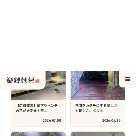
【習志野市】猫ちゃんの爪
【八千代市】マンションの
研ぎ対策に「エコ...
寒さ対策は「窓」...
2026.04.01
2026.03.16
【袖ヶ浦市】リフォーム完
袖ケ浦市｜桜を「額縁」で
了！「継ぎ目がな...
切り取る窓。自宅...
2026.03.04
2026.02.18