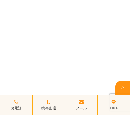
お問い合わせ
Contact
無料見積もりはこちら
福原建築合同会社
〒262-0005 千葉県千葉市花見川区こてはし台6-27-18
043-257-6828
TEL
090-3513-3542
直通
お問い合わせ時間
8:00～20:00
定休日
日曜日