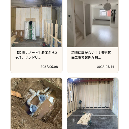
船橋市飯山満町｜パン屋さ
墨田区八広での現場報告。
ん開業に向けた増...
新築3階建てを「...
2026.02.04
2026.01.16