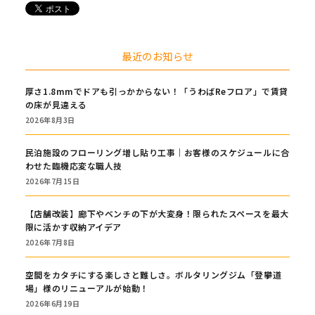
最近のお知らせ
厚さ1.8mmでドアも引っかからない！「うわばReフロア」で賃貸
の床が見違える
2026年8月3日
民泊施設のフローリング増し貼り工事｜お客様のスケジュールに合
わせた臨機応変な職人技
2026年7月15日
【店舗改装】廊下やベンチの下が大変身！限られたスペースを最大
限に活かす収納アイデア
2026年7月8日
空間をカタチにする楽しさと難しさ。ボルタリングジム「登攀道
場」様のリニューアルが始動！
2026年6月19日